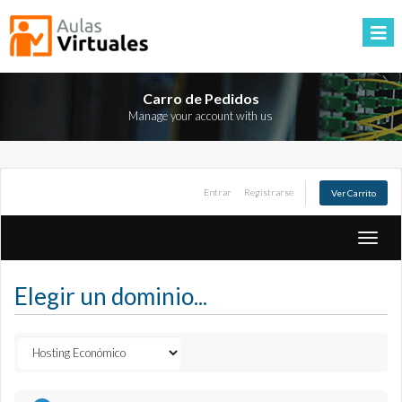
Carro de Pedidos
Manage your account with us
Entrar
Registrarse
Ver Carrito
Toggle
naviga
Elegir un dominio...