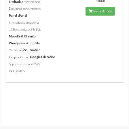
Anual
Ilimitada
transferencia
5
alumnos concurrentes
Pedir Ahora
Panel cPanel
Ilimitadas cuentas email
15 Base de datos MySQL
Moodle & Chamilo
Wordpress & Joomla
Certificado
SSL Gratis!
Integración con
Google Education
Soporte en español 24/7
Incluído IGV