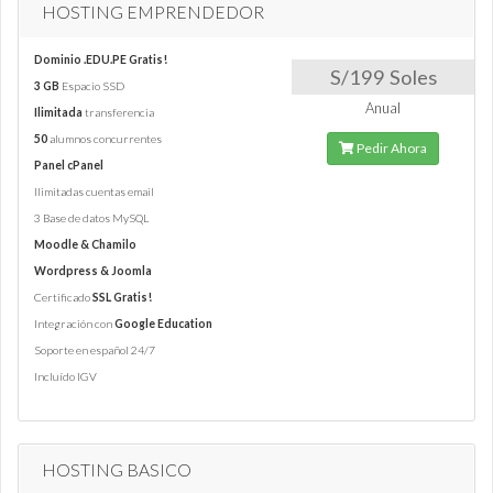
HOSTING EMPRENDEDOR
Dominio .EDU.PE Gratis!
S/199 Soles
3 GB
Espacio SSD
Anual
Ilimitada
transferencia
50
alumnos concurrentes
Pedir Ahora
Panel cPanel
Ilimitadas cuentas email
3 Base de datos MySQL
Moodle & Chamilo
Wordpress & Joomla
Certificado
SSL Gratis!
Integración con
Google Education
Soporte en español 24/7
Incluído IGV
HOSTING BASICO