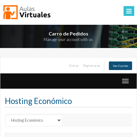
Carro de Pedidos
Manage your account with us
Entrar
Registrarse
Ver Carrito
Toggle
naviga
Hosting Económico