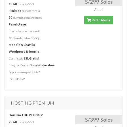
S/299 Soles
10 GB
Espacio SSD
Anual
Ilimitada
transferencia
50
alumnos concurrentes
Pedir Ahora
Panel cPanel
Ilimitadas cuentas email
10 Base de datos MySQL
Moodle & Chamilo
Wordpress & Joomla
Certificado
SSL Gratis!
Integración con
Google Education
Soporte en español 24/7
Incluído IGV
HOSTING PREMIUM
Dominio .EDU.PE Gratis!
S/399 Soles
20 GB
Espacio SSD