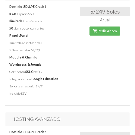
Dominio .EDU.PE Gratis!
S/249 Soles
5 GB
Espacio SSD
Anual
Ilimitada
transferencia
50
alumnos concurrentes
Pedir Ahora
Panel cPanel
Ilimitadas cuentas email
5 Base de datos MySQL
Moodle & Chamilo
Wordpress & Joomla
Certificado
SSL Gratis!
Integración con
Google Education
Soporte en español 24/7
Incluído IGV
HOSTING AVANZADO
Dominio .EDU.PE Gratis!